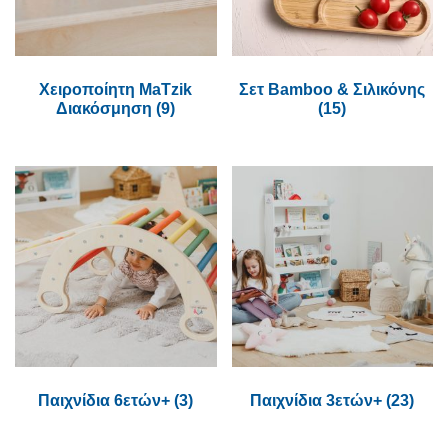
Χειροποίητη MaTzik
Σετ Bamboo & Σιλικόνης
Διακόσμηση
(9)
(15)
Παιχνίδια 6ετών+
(3)
Παιχνίδια 3ετών+
(23)