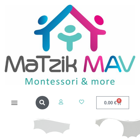
0
0.00
€