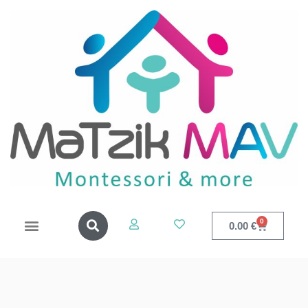
0
0.00
€