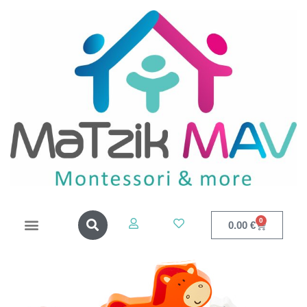
0
0.00
€