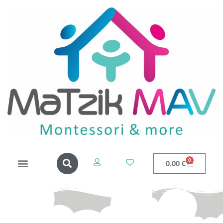
0
0.00
€