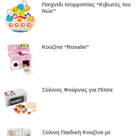
Παιχνίδι Ισορροπίας “Κιβωτός του
Νώε”
Κουζίνα “Rosalie”
Ξύλινος Φούρνος για Πίτσα
Ξύλινη Παιδική Κουζίνα με