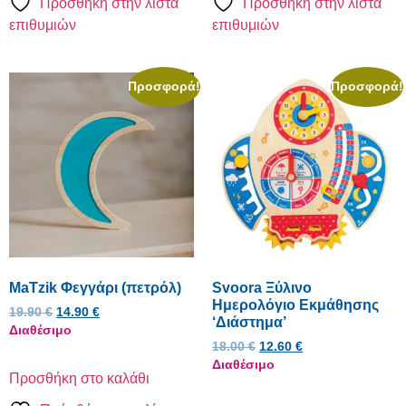
Πρόσθήκη στην λίστα
Πρόσθήκη στην λίστα
επιθυμιών
επιθυμιών
Προσφορά!
Προσφορά!
MaTzik Φεγγάρι (πετρόλ)
Svoora Ξύλινο
Ημερολόγιο Εκμάθησης
19.90
€
14.90
€
‘Διάστημα’
Διαθέσιμο
18.00
€
12.60
€
Διαθέσιμο
Προσθήκη στο καλάθι