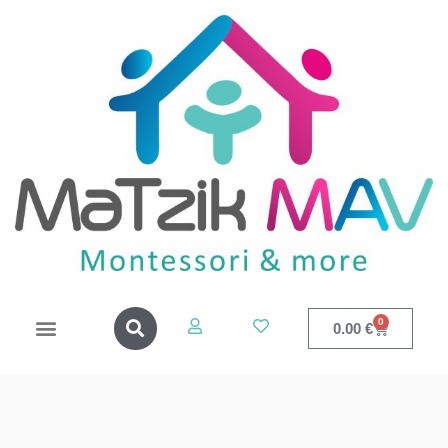
0
0.00
€