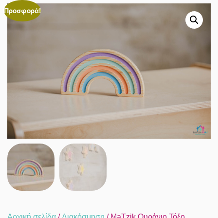
Προσφορά!
Αρχική σελίδα
/
Διακόσμηση
/ MaTzik Ουράνιο Τόξο