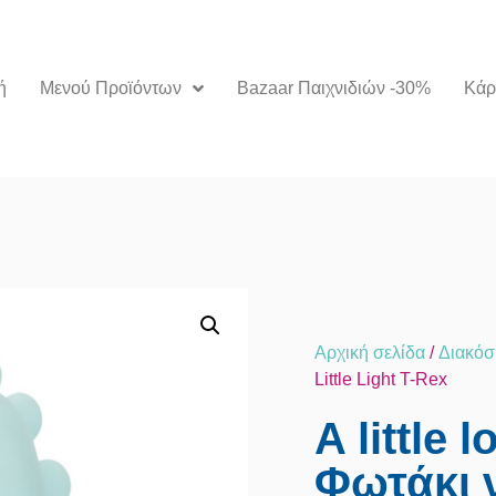
ή
Μενού Προϊόντων
Bazaar Παιχνιδιών -30%
Kάρ
Αρχική σελίδα
/
Διακό
Little Light T-Rex
A little
Φωτάκι ν