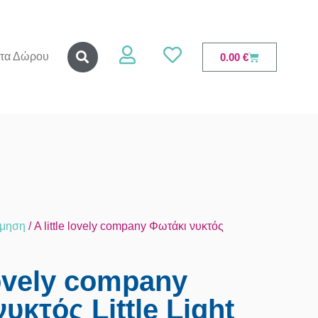
τα Δώρου
0.00
€
σμηση
/ A little lovely company Φωτάκι νυκτός
 lovely company
υκτός Little Light