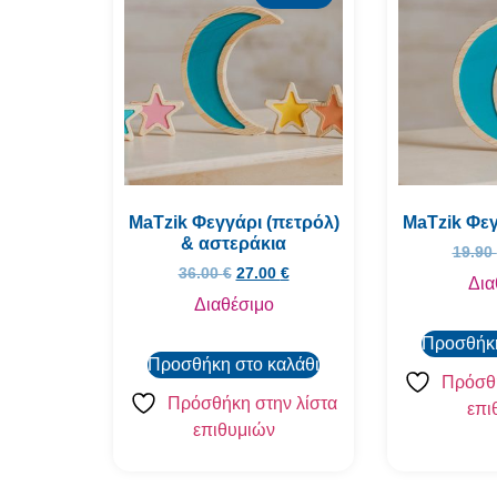
MaTzik Φεγγάρι (πετρόλ)
MaTzik Φεγ
& αστεράκια
19.90
36.00
€
27.00
€
Δια
Διαθέσιμο
Προσθήκη
Προσθήκη στο καλάθι
Πρόσθή
Πρόσθήκη στην λίστα
επι
επιθυμιών