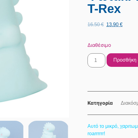
T-Rex
16.50
€
13.90
€
Διαθέσιμο
Προσθήκη 
Κατηγορία
Διακόσ
Αυτό το μικρό, χαριτω
roarrrrrr!