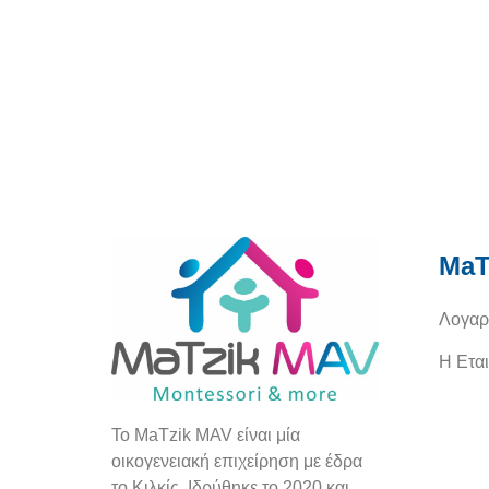
MaT
Λογαρ
Η Εται
To
MaTzik
MAV
είναι μία
οικογενειακή επιχείρηση με έδρα
το Κιλκίς. Ιδρύθηκε το 2020 και