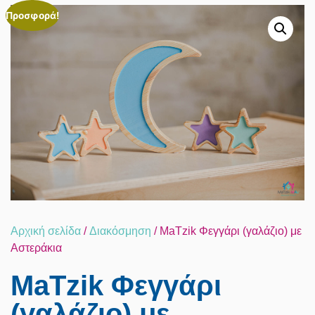
Προσφορά!
Αρχική σελίδα
/
Διακόσμηση
/ MaTzik Φεγγάρι (γαλάζιο) με
Αστεράκια
MaTzik Φεγγάρι
(γαλάζιο) με