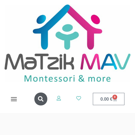
0
0.00
€