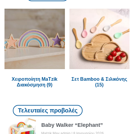
Χειροποίητη MaTzik
Σετ Bamboo & Σιλικόνης
Διακόσμηση
(9)
(15)
Τελευταίες προβολές
Baby Walker “Elephant”
Matzik Mav admin
8 Ιανουαρίου 2026