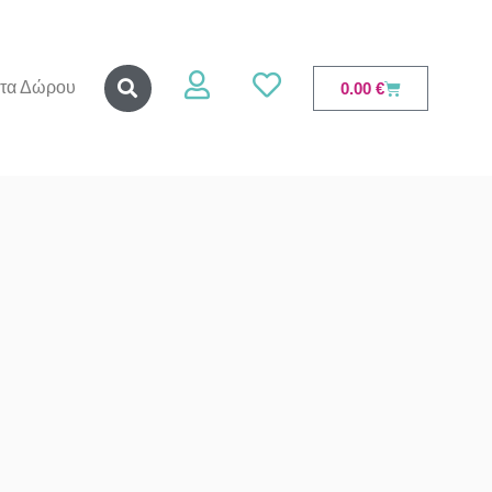
τα Δώρου
0.00
€