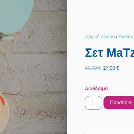
Αρχική σελίδα
/
Διακό
Σετ MaT
40.00
€
27.00
€
Διαθέσιμο
Προσθήκη 