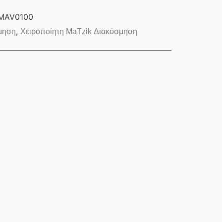
MAV0100
,
μηση
Χειροποίητη MaTzik Διακόσμηση