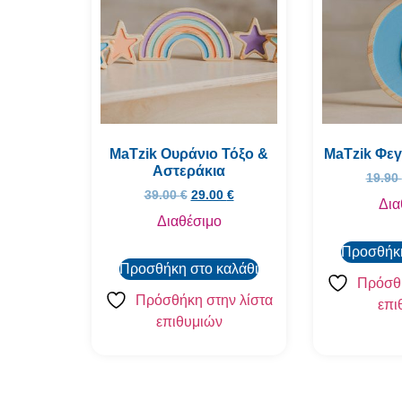
MaTzik Ουράνιο Τόξο &
MaTzik Φεγ
Αστεράκια
19.90
39.00
€
29.00
€
Δια
Διαθέσιμο
Προσθήκη
Προσθήκη στο καλάθι
Πρόσθή
Πρόσθήκη στην λίστα
επι
επιθυμιών