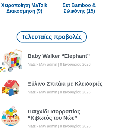
Χειροποίητη MaTzik
Σετ Bamboo &
Διακόσμηση
(9)
Σιλικόνης
(15)
Τελευταίες προβολές
Baby Walker “Elephant”
Matzik Mav admin
8 Ιανουαρίου 2026
Ξύλινο Σπιτάκι με Κλειδαριές
Matzik Mav admin
8 Ιανουαρίου 2026
Παιχνίδι Ισορροπίας
“Κιβωτός του Νώε”
Matzik Mav admin
8 Ιανουαρίου 2026