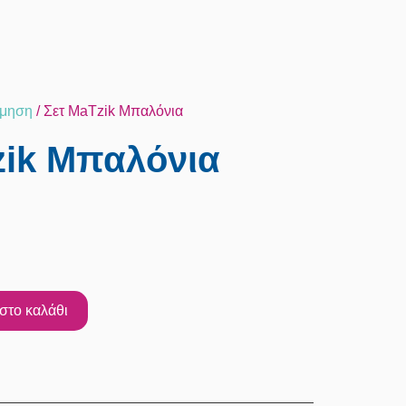
σμηση
/ Σετ MaTzik Μπαλόνια
zik Μπαλόνια
στο καλάθι