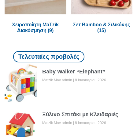
Χειροποίητη MaTzik
Σετ Bamboo & Σιλικόνης
Διακόσμηση
(9)
(15)
Τελευταίες προβολές
Baby Walker “Elephant”
Matzik Mav admin
8 Ιανουαρίου 2026
Ξύλινο Σπιτάκι με Κλειδαριές
Matzik Mav admin
8 Ιανουαρίου 2026