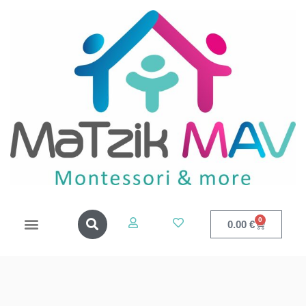
0
0.00
€