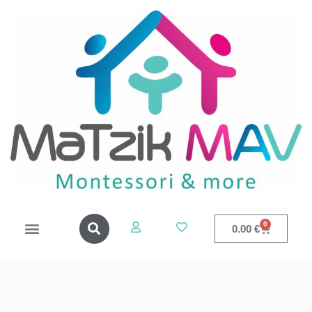
0
0.00
€