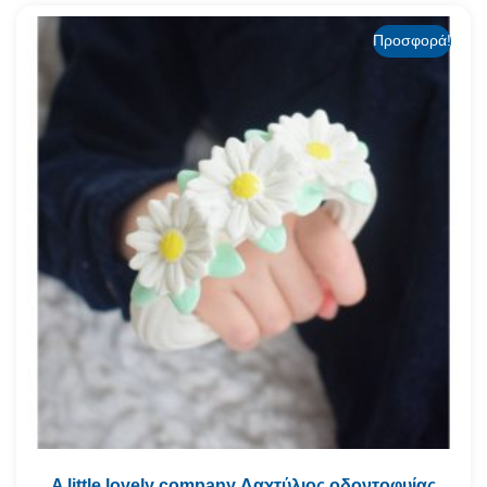
Προσφορά!
A little lovely company Δαχτύλιος οδοντοφυίας