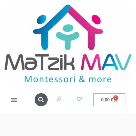
0
0.00
€