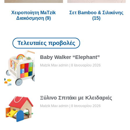
Χειροποίητη MaTzik
Σετ Bamboo & Σιλικόνης
Διακόσμηση
(9)
(15)
Τελευταίες προβολές
Baby Walker “Elephant”
Matzik Mav admin
8 Ιανουαρίου 2026
Ξύλινο Σπιτάκι με Κλειδαριές
Matzik Mav admin
8 Ιανουαρίου 2026