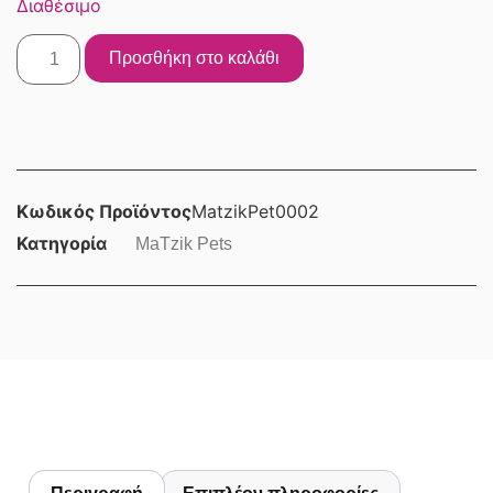
Διαθέσιμο
Προσθήκη στο καλάθι
Κωδικός Προϊόντος
MatzikPet0002
Κατηγορία
MaTzik Pets