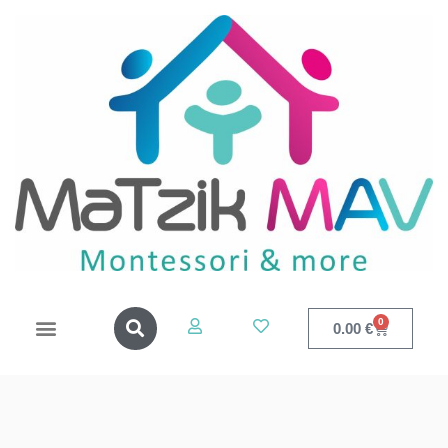
0
0.00
€