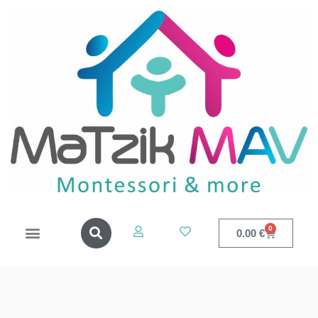
0
0.00
€