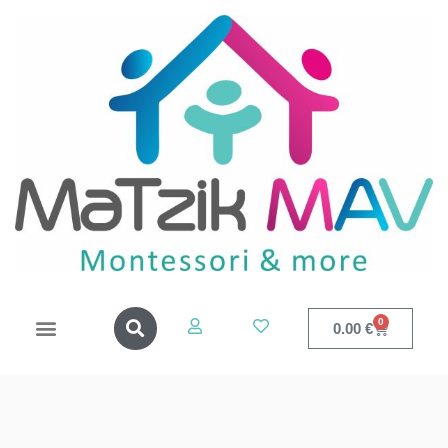
0
0.00
€