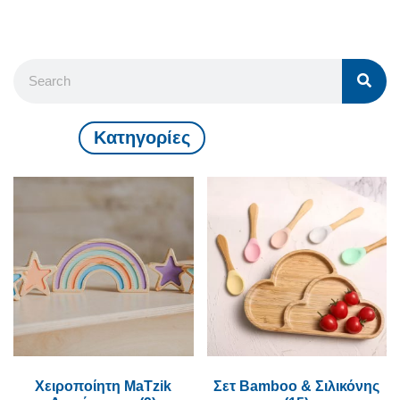
Kατηγορίες
Χειροποίητη MaTzik
Σετ Bamboo & Σιλικόνης