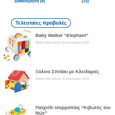
Διακόσμηση
(9)
(15)
Τελευταίες προβολές
Baby Walker “Elephant”
Matzik Mav admin
8 Ιανουαρίου 2026
Ξύλινο Σπιτάκι με Κλειδαριές
Matzik Mav admin
8 Ιανουαρίου 2026
Παιχνίδι Ισορροπίας “Κιβωτός του
Νώε”