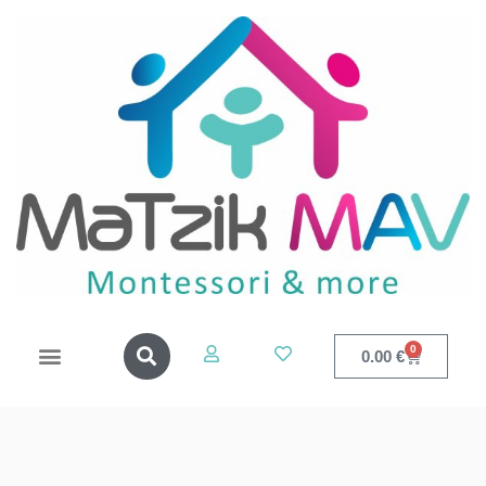
0
0.00
€