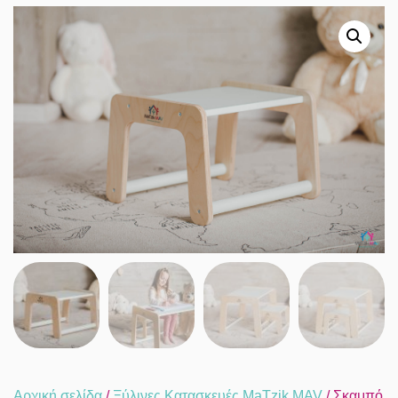
Αρχική σελίδα
/
Ξύλινες Κατασκευές MaTzik MAV
/ Σκαμπό