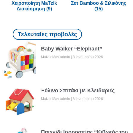
Χειροποίητη MaTzik
Σετ Bamboo & Σιλικόνης
Διακόσμηση
(9)
(15)
Τελευταίες προβολές
Baby Walker “Elephant”
Matzik Mav admin
8 Ιανουαρίου 2026
Ξύλινο Σπιτάκι με Κλειδαριές
Matzik Mav admin
8 Ιανουαρίου 2026
Παιχνίδι Ισορροπίας “Κιβωτός του