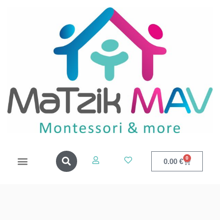
0
0.00
€