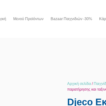
χική
Μενού Προϊόντων
Bazaar Παιχνιδιών -30%
Kάρ
Αρχική σελίδα
/
Παιχνί
παρατήρησης και ταξιν
Djeco Ε