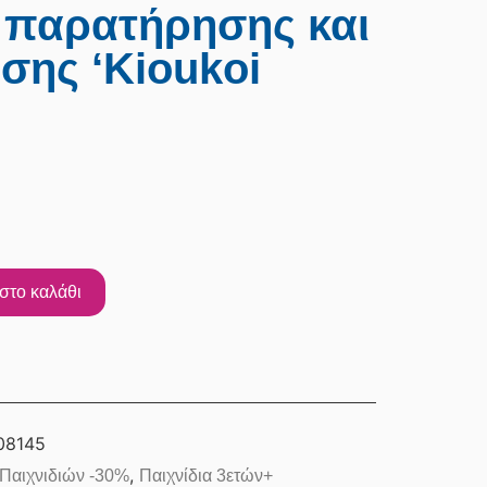
ι παρατήρησης και
σης ‘Kioukoi
στο καλάθι
08145
,
Παιχνιδιών -30%
Παιχνίδια 3ετών+