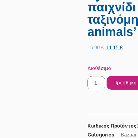
παιχνίδ
ταξινόμη
animals’
15.90
€
11.15
€
Διαθέσιμο
Προσθήκη 
Κωδικός Προϊόντος
Categories
Bazaar 