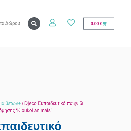
τα Δώρου
0.00
€
δια 3ετών+
/ Djeco Εκπαιδευτικό παιχνίδι
όμησης ‘Kioukoi animals’
κπαιδευτικό